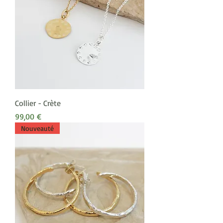
Collier - Crète
Prix
99,00 €
Nouveauté