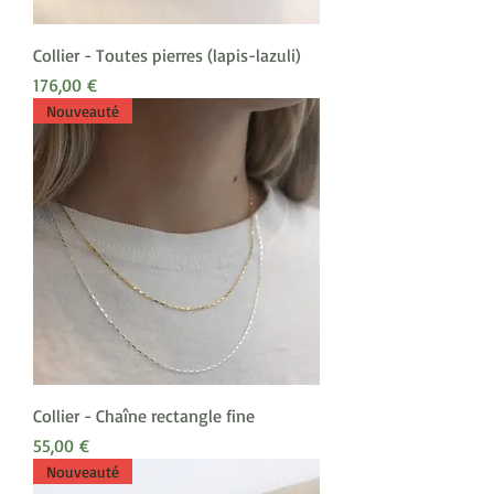
Collier - Toutes pierres (lapis-lazuli)
Prix
176,00 €
Nouveauté
Collier - Chaîne rectangle fine
Prix
55,00 €
Nouveauté