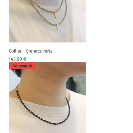
Collier - Grenats verts
Prix
145,00 €
Nouveauté