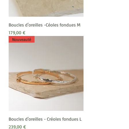
Boucles d'oreilles -Céoles fondues M
Prix
179,00 €
Nouveauté
Boucles d'oreilles - Créoles fondues L
Prix
239,00 €