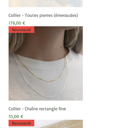
Collier - Toutes pierres (émeraudes)
Prix
176,00 €
Nouveauté
Collier - Chaîne rectangle fine
Prix
55,00 €
Nouveauté