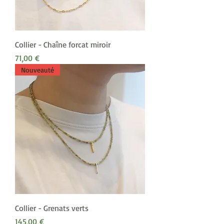
Collier - Chaîne forcat miroir
Prix
71,00 €
Nouveauté
Collier - Grenats verts
Prix
145,00 €